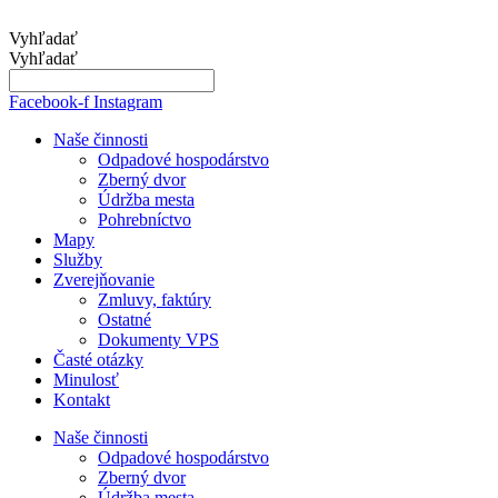
Preskočiť
na
Vyhľadať
obsah
Vyhľadať
Facebook-f
Instagram
Naše činnosti
Odpadové hospodárstvo
Zberný dvor
Údržba mesta
Pohrebníctvo
Mapy
Služby
Zverejňovanie
Zmluvy, faktúry
Ostatné
Dokumenty VPS
Časté otázky
Minulosť
Kontakt
Naše činnosti
Odpadové hospodárstvo
Zberný dvor
Údržba mesta