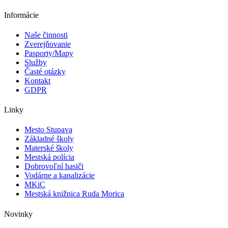
Informácie
Naše činnosti
Zverejňovanie
Pasporty/Mapy
Služby
Časté otázky
Kontakt
GDPR
Linky
Mesto Stupava
Základné školy
Materské školy
Mestská polícia
Dobrovoľní hasiči
Vodárne a kanalizácie
MKiC
Mestská knižnica Ruda Morica
Novinky