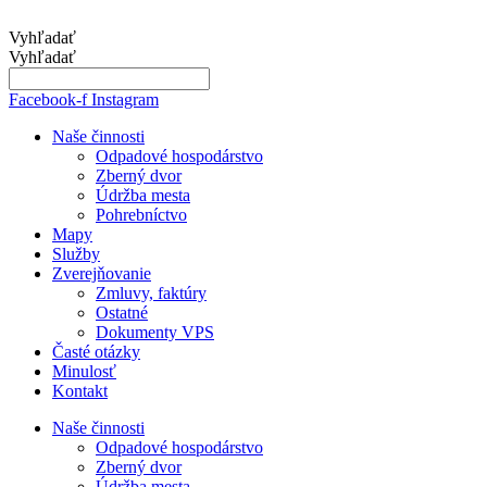
Preskočiť
na
Vyhľadať
obsah
Vyhľadať
Facebook-f
Instagram
Naše činnosti
Odpadové hospodárstvo
Zberný dvor
Údržba mesta
Pohrebníctvo
Mapy
Služby
Zverejňovanie
Zmluvy, faktúry
Ostatné
Dokumenty VPS
Časté otázky
Minulosť
Kontakt
Naše činnosti
Odpadové hospodárstvo
Zberný dvor
Údržba mesta