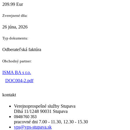
209.99 Eur
Zverejnené dňa:
26 júna, 2026
Typ dokumentu:
Odberateľská faktúra
Obchodný partner:
ISMA BA s r.o.
DOC004-2.pdf
kontakt
Verejnoprospešné služby Stupava
Dlhá 11/1248 90031 Stupava
0948/760 353
pracovné dni 7.00 - 11.30, 12.30 - 15.30
vps@vps-stupava.sk