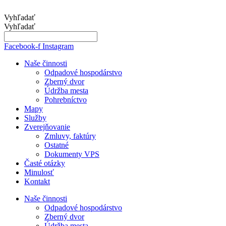
Preskočiť
na
Vyhľadať
obsah
Vyhľadať
Facebook-f
Instagram
Naše činnosti
Odpadové hospodárstvo
Zberný dvor
Údržba mesta
Pohrebníctvo
Mapy
Služby
Zverejňovanie
Zmluvy, faktúry
Ostatné
Dokumenty VPS
Časté otázky
Minulosť
Kontakt
Naše činnosti
Odpadové hospodárstvo
Zberný dvor
Údržba mesta