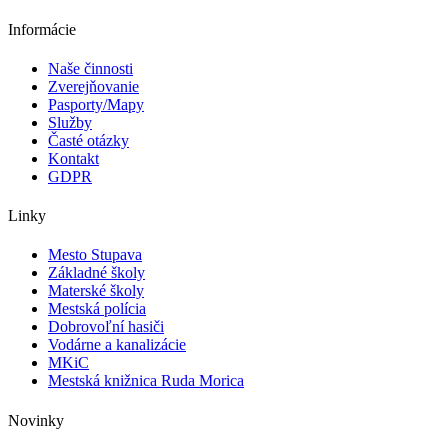
Informácie
Naše činnosti
Zverejňovanie
Pasporty/Mapy
Služby
Časté otázky
Kontakt
GDPR
Linky
Mesto Stupava
Základné školy
Materské školy
Mestská polícia
Dobrovoľní hasiči
Vodárne a kanalizácie
MKiC
Mestská knižnica Ruda Morica
Novinky